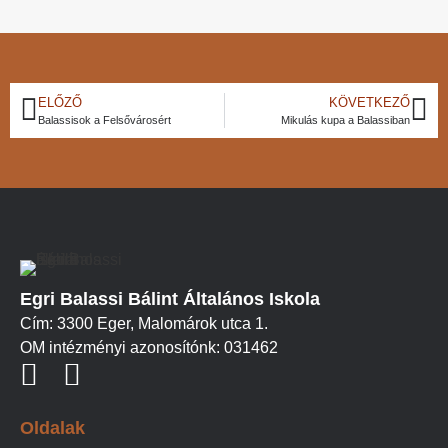
ELŐZŐ
KÖVETKEZŐ
Balassisok a Felsővárosért
Mikulás kupa a Balassiban
Egri Balassi Bálint Általános Iskola
Cím: 3300 Eger, Malomárok utca 1.
OM intézményi azonosítónk: 031462
Oldalak