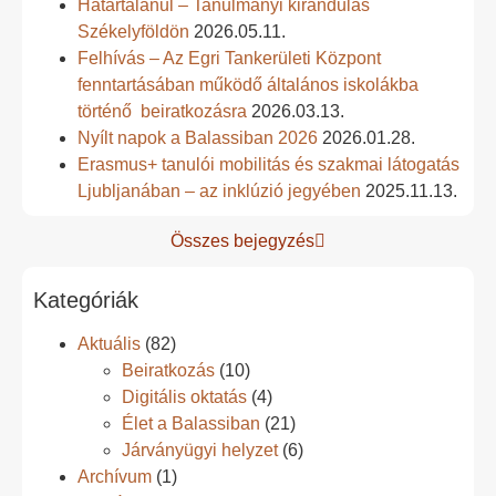
Határtalanul – Tanulmányi kirándulás
Székelyföldön
2026.05.11.
Felhívás – Az Egri Tankerületi Központ
fenntartásában működő általános iskolákba
történő beiratkozásra
2026.03.13.
Nyílt napok a Balassiban 2026
2026.01.28.
Erasmus+ tanulói mobilitás és szakmai látogatás
Ljubljanában – az inklúzió jegyében
2025.11.13.
Összes bejegyzés
Kategóriák
Aktuális
(82)
Beiratkozás
(10)
Digitális oktatás
(4)
Élet a Balassiban
(21)
Járványügyi helyzet
(6)
Archívum
(1)