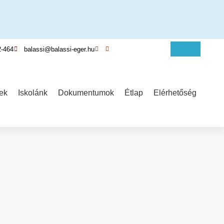
2-464
balassi@balassi-eger.hu
ek
Iskolánk
Dokumentumok
Étlap
Elérhetőség