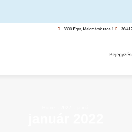
3300 Eger, Malomárok utca 1.
36/41
Bejegyzés
Home
2022
január
január 2022