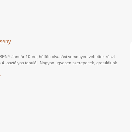
rseny
NY Január 10-én, hétfőn olvasási versenyen vehettek részt
és 4. osztályos tanulói. Nagyon ügyesen szerepeltek, gratulálunk
»