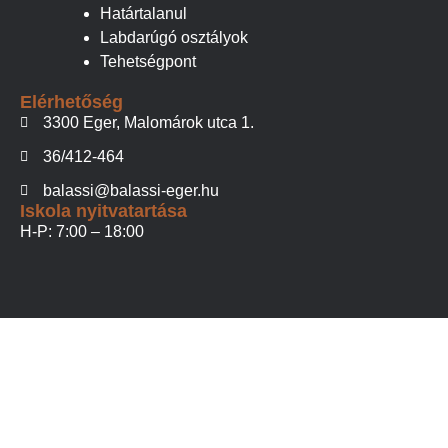
Határtalanul
Labdarúgó osztályok
Tehetségpont
Elérhetőség
3300 Eger, Malomárok utca 1.
36/412-464
balassi@balassi-eger.hu
Iskola nyitvatartása
H-P: 7:00 – 18:00