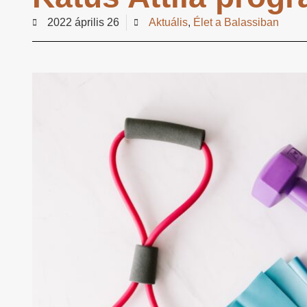
2022 április 26
Aktuális
,
Élet a Balassiban