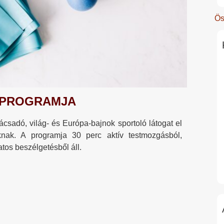
Ös
A PROGRAMJA
nácsadó, világ- és Európa-bajnok sportoló látogat el
knak. A programja 30 perc aktív testmozgásból,
tos beszélgetésből áll.