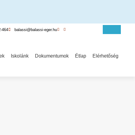
2-464
balassi@balassi-eger.hu
ek
Iskolánk
Dokumentumok
Étlap
Elérhetőség