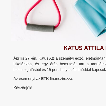
KATUS ATTIL
Április 27 -én, Katus Attila személyi edző, életmód-ta
iskolánkba, és egy órás bemutatót tart a tanulóin
testmozgatásból és 15 perc helyes életmóddal kapcsola
Az eseményt az
ETK
finanszírozza.
Köszönjük!