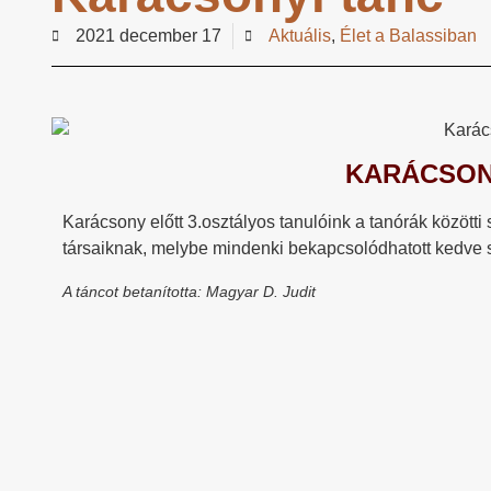
2021 december 17
Aktuális
,
Élet a Balassiban
KARÁCSON
Karácsony előtt 3.osztályos tanulóink a tanórák között
társaiknak, melybe mindenki bekapcsolódhatott kedve s
A táncot betanította: Magyar D. Judit