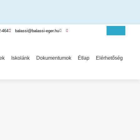
2-464
balassi@balassi-eger.hu
ek
Iskolánk
Dokumentumok
Étlap
Elérhetőség