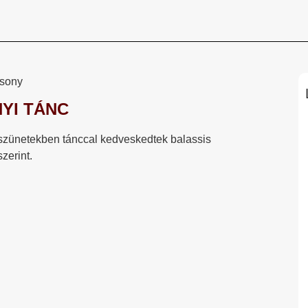
YI TÁNC
i szünetekben tánccal kedveskedtek balassis
zerint.