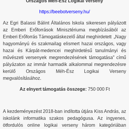
Országos Méh-Ész Logikai Verseny
https://beebotverseny.hu/
Az Egri Balassi Bálint Általános Iskola sikeresen pályázott
az Emberi Erőforrások Minisztériuma megbízásából az
Emberi Erőforrás Támogatáskezelő által meghirdetett „Nagy
hagyományú és szakmailag elismert hazai országos, vagy
hazai és Kárpát-medencei meghirdetésű tanulmányi és
művészeti versenyek megrendezésének támogatása” című
pályázaton az immár harmadik alkalommal megrendezésre
kerülő Országos Méh-Ész Logikai Verseny
megvalósításához.
Az elnyert támogatás összege:
750 000 Ft
A kezdeményezést 2018-ban indította útjára Kiss András, az
iskolánk informatika szakos pedagógusa. Az ingyenes,
ötfordulós online logikai verseny három kategóriában