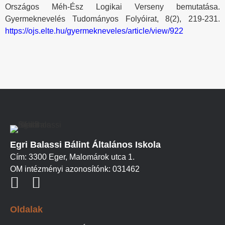
Országos Méh-Ész Logikai Verseny bemutatása.
Gyermeknevelés Tudományos Folyóirat, 8(2), 219-231.
https://ojs.elte.hu/gyermekneveles/article/view/922
Egri Balassi Bálint Általános Iskola
Cím: 3300 Eger, Malomárok utca 1.
OM intézményi azonosítónk: 031462
Oldalak