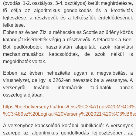
(óvodás, 1-2. osztályos, 3-4. osztályos) került meghirdetésre,
fő célja az algoritmikus gondolkodás és a kreativitás
fejlesztése, a résztvevők és a felkészítők érdeklődésének
felkeltése.
Ebben az évben Zizi a méhecske és Scottie az űrlény közös
kalandját kísérhették végig a résztvevők. A feladatok a Bee-
Bot padlórobotok használatán alapultak, azok irányítási
mechanizmusához kapcsolódtak, de azok nélkül is
megoldhatók voltak.
Ebben az évben nehezítette ugyan a megvalósítást a
vírushelyzet, de így is 3262-en neveztek be a versenyre. A
versenyről további információk találhatók annak
összefoglalójában:
https://beebotverseny.hu/docs/Orsz%C3%A1gos%20M%C3%
%C3%89sz%20Logikai%20Verseny%202021%20%C3%B6ssz
A versenyhez kapcsolódó korábbi publikáció: A versenyek
szerepe az algoritmikus gondolkodás fejlesztésében, az