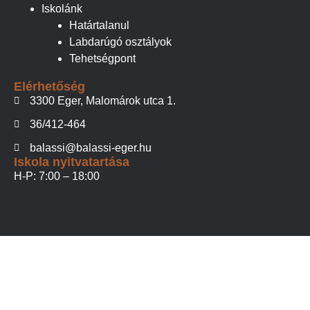
Iskolánk
Határtalanul
Labdarúgó osztályok
Tehetségpont
Elérhetőség
3300 Eger, Malomárok utca 1.
36/412-464
balassi@balassi-eger.hu
Iskola nyitvatartása
H-P: 7:00 – 18:00