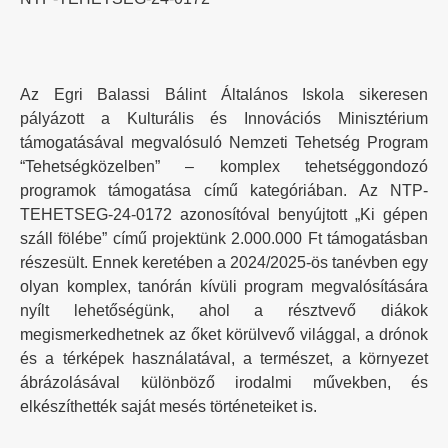
Az Egri Balassi Bálint Általános Iskola sikeresen
pályázott a Kulturális és Innovációs Minisztérium
támogatásával megvalósuló Nemzeti Tehetség Program
“Tehetségközelben” – komplex tehetséggondozó
programok támogatása című kategóriában. Az NTP-
TEHETSEG-24-0172 azonosítóval benyújtott „Ki gépen
száll fölébe” című projektünk 2.000.000 Ft támogatásban
részesült. Ennek keretében a 2024/2025-ös tanévben egy
olyan komplex, tanórán kívüli program megvalósítására
nyílt lehetőségünk, ahol a résztvevő diákok
megismerkedhetnek az őket körülvevő világgal, a drónok
és a térképek használatával, a természet, a környezet
ábrázolásával különböző irodalmi művekben, és
elkészíthették saját mesés történeteiket is.