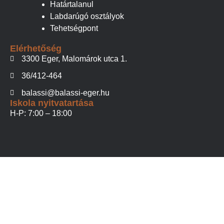
Határtalanul
Labdarúgó osztályok
Tehetségpont
Elérhetőség
3300 Eger, Malomárok utca 1.
36/412-464
balassi@balassi-eger.hu
Iskola nyitvatartása
H-P: 7:00 – 18:00