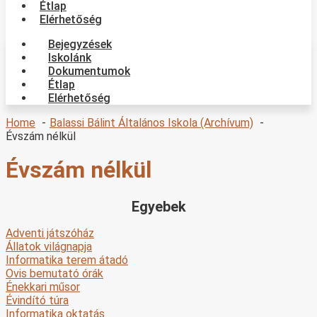
Étlap
Elérhetőség
Bejegyzések
Iskolánk
Dokumentumok
Étlap
Elérhetőség
Home
Balassi Bálint Általános Iskola (Archívum)
Évszám nélkül
Évszám nélkül
Egyebek
Adventi játszóház
Állatok világnapja
Informatika terem átadó
Ovis bemutató órák
Énekkari műsor
Évindító túra
Informatika oktatás