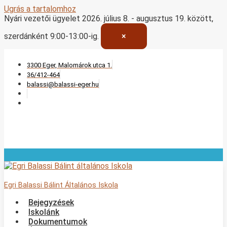
Ugrás a tartalomhoz
Nyári vezetői ügyelet
2026. július 8. - augusztus 19. között,
szerdánként 9:00-13:00-ig.
×
3300 Eger, Malomárok utca 1.
36/412-464
balassi@balassi-eger.hu
Egri Balassi Bálint Általános Iskola
Bejegyzések
Iskolánk
Dokumentumok