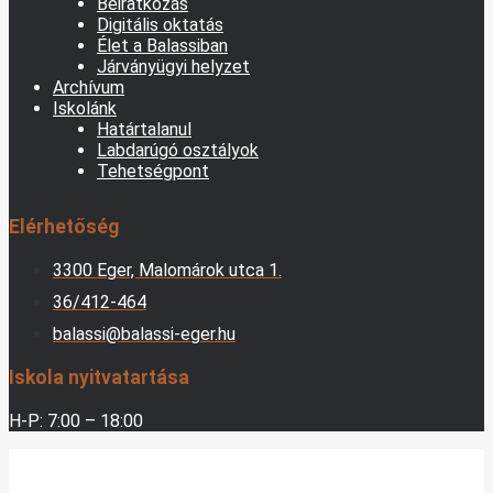
Beiratkozás
Digitális oktatás
Élet a Balassiban
Járványügyi helyzet
Archívum
Iskolánk
Határtalanul
Labdarúgó osztályok
Tehetségpont
Elérhetőség
3300 Eger, Malomárok utca 1.
36/412-464
balassi@balassi-eger.hu
Iskola nyitvatartása
H-P: 7:00 – 18:00