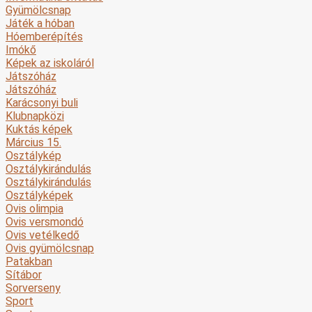
Gyümölcsnap
Játék a hóban
Hóemberépítés
Imókő
Képek az iskoláról
Játszóház
Játszóház
Karácsonyi buli
Klubnapközi
Kuktás képek
Március 15.
Osztálykép
Osztálykirándulás
Osztálykirándulás
Osztályképek
Ovis olimpia
Ovis versmondó
Ovis vetélkedő
Ovis gyümölcsnap
Patakban
Sítábor
Sorverseny
Sport