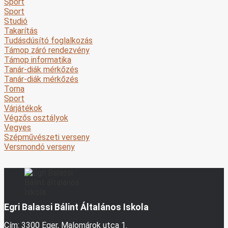
Sport
Sport
Studió
Takarítás
Tudásdúsító foglalkozás
Támop záró rendezvény
Támop informatika
Tanár-diák mérkőzés
Tanár-diák mérkőzés
Torna
Sport
Várjátékok
Végzős osztályok
Vegyes
Szépművészeti verseny
Versmondó verseny
Egri Balassi Bálint Általános Iskola
Cím: 3300 Eger, Malomárok utca 1.