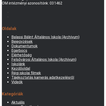
OM intézményi azonosítónk: 031462
Oldalak
Balassi Bálint Általános Iskola (Archívum)
Bejegyzések
Dokumentumok
Egerbocs
Elérhetőség
Felsővárosi Általános Iskola (Archívum)
Iskolánk
Kezdőoldal
Régi iskolai filmek
Tájékoztatás kamerás adatkezelésről
Videók
Kategóriák
Aktuális